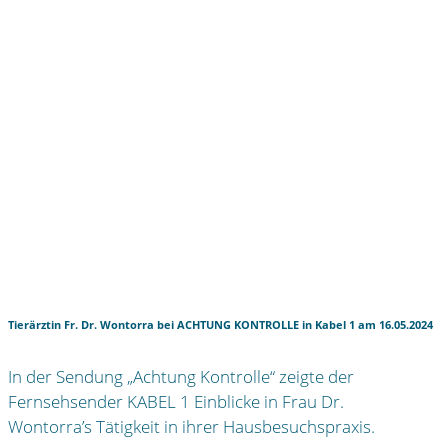
VON HERZ ZU HERZ
TIPPS RUND UM DIE TIERGESUNDHEIT
Tierarzt24 SHOP*
KONTAKT
KONTAKT
SPRECHZEITEN
DATENSCHUTZ
IMPRESSUM
NETZWERK
SHOP
PRODUKTE
WARENKORB
ANMELDEN
KASSE
Tierärztin Fr. Dr. Wontorra bei ACHTUNG KONTROLLE in Kabel 1 am 16.05.2024
In der Sendung „Achtung Kontrolle“ zeigte der
Fernsehsender KABEL 1 Einblicke in Frau Dr.
Wontorra’s Tätigkeit in ihrer Hausbesuchspraxis.