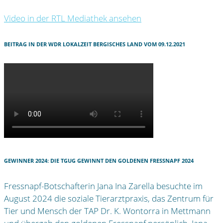
Video in der RTL Mediathek ansehen
BEITRAG IN DER WDR LOKALZEIT BERGISCHES LAND VOM 09.12.2021
GEWINNER 2024: DIE TGUG GEWINNT DEN GOLDENEN FRESSNAPF 2024
Fressnapf-Botschafterin Jana Ina Zarella besuchte im
August 2024 die soziale Tierarztpraxis, das Zentrum für
Tier und Mensch der TAP Dr. K. Wontorra in Mettmann