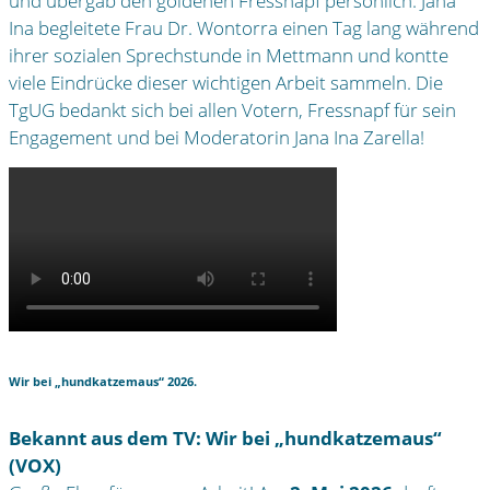
und übergab den goldenen Fressnapf persönlich. Jana
Ina begleitete Frau Dr. Wontorra einen Tag lang während
ihrer sozialen Sprechstunde in Mettmann und kontte
viele Eindrücke dieser wichtigen Arbeit sammeln. Die
TgUG bedankt sich bei allen Votern, Fressnapf für sein
Engagement und bei Moderatorin Jana Ina Zarella!
Wir bei „hundkatzemaus“ 2026.
Bekannt aus dem TV: Wir bei „hundkatzemaus“
(VOX)