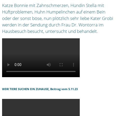
Katze Bonnie mit Zahnschmerzen, Hündin Stella mit
Hüftproblemen, Huhn Humpelinchen auf einem Bein
oder der sonst böse, nun plötzlich sehr liebe Kater Grobi
werden in der Sendung durch Frau Dr. Wontorra im
Hausbesuch besucht, untersucht und behandelt.
WDR TIERE SUCHEN EIN ZUHAUSE, Beitrag vom 5.11.23