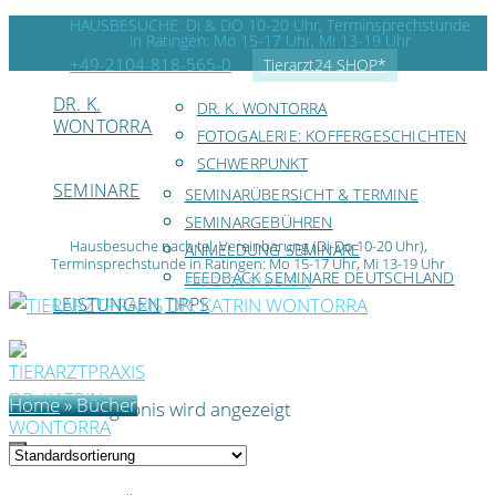
HAUSBESUCHE: Di & DO 10-20 Uhr, Terminsprechstunde
in Ratingen: Mo 15-17 Uhr, Mi 13-19 Uhr
+49-2104-818-565-0
Tierarzt24 SHOP*
DR. K.
DR. K. WONTORRA
WONTORRA
FOTOGALERIE: KOFFERGESCHICHTEN
SCHWERPUNKT
SEMINARE
SEMINARÜBERSICHT & TERMINE
SEMINARGEBÜHREN
Hausbesuche nach tel. Vereinbarung (Di-Do 10-20 Uhr),
ANMELDUNG SEMINARE
Terminsprechstunde in Ratingen: Mo 15-17 Uhr, Mi 13-19 Uhr
FEEDBACK SEMINARE DEUTSCHLAND
+49-2104-818-565-0
LEISTUNGEN
TIPPS
Home
»
Bücher
Einzelnes Ergebnis wird angezeigt