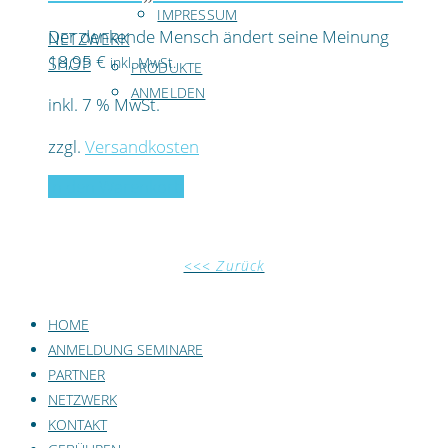
IMPRESSUM
Der denkende Mensch ändert seine Meinung
NETZWERK
18,95
€
SHOP
inkl. MwSt.
PRODUKTE
ANMELDEN
inkl. 7 % MwSt.
zzgl.
Versandkosten
In den Warenkorb
<<< Zurück
HOME
ANMELDUNG SEMINARE
PARTNER
NETZWERK
KONTAKT