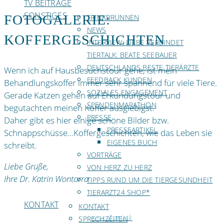
TV BEITRÄGE
SONSTIGES
FOTOGALERIE:
TRINKBRUNNEN
NEWS
KOFFERGESCHICHTEN
INTERVIEW: LIEBE VERBINDET
TIERTALK: BEATE SEEBAUER
DEUTSCHLANDS BESTE TIERÄRZTE
Wenn ich auf Hausbesuchstour gehe, ist mein
FEEDBACK KUNDEN
Behandlungskoffer immer sehr spannend für viele Tiere.
SOZIALES ENGAGEMENT
Gerade Katzen gehen auf Erkundungstour und
SPENDENMARATHON
begutachten meinen Koffer ausgiebigst.
PRESSE
Daher gibt es hier einige schöne Bilder bzw.
PRESSEARTIKEL
Schnappschüsse…Koffergeschichten, wie das Leben sie
EIGENES BUCH
schreibt.
VORTRÄGE
Liebe Grüße,
VON HERZ ZU HERZ
Ihre Dr. Katrin Wontorra
TIPPS RUND UM DIE TIERGESUNDHEIT
TIERARZT24 SHOP*
KONTAKT
KONTAKT
<<< Zurück
SPRECHZEITEN