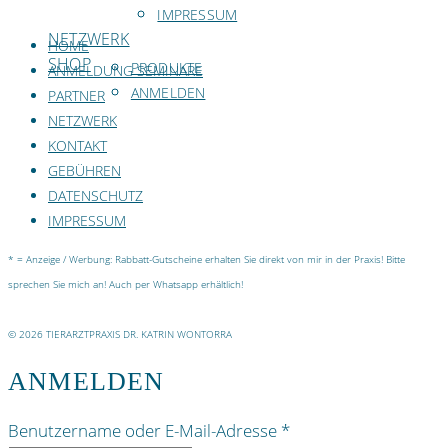
IMPRESSUM
NETZWERK
HOME
SHOP
PRODUKTE
ANMELDUNG SEMINARE
ANMELDEN
PARTNER
NETZWERK
KONTAKT
GEBÜHREN
DATENSCHUTZ
IMPRESSUM
* = Anzeige / Werbung: Rabbatt-Gutscheine erhalten Sie direkt von mir in der Praxis! Bitte
sprechen Sie mich an! Auch per Whatsapp erhältlich!
© 2026 TIERARZTPRAXIS DR. KATRIN WONTORRA
ANMELDEN
Benutzername oder E-Mail-Adresse
*