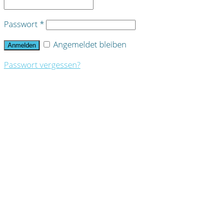
Passwort
*
Angemeldet bleiben
Anmelden
Passwort vergessen?
HOME
DR. KATRIN WONTORRA
FOTOGALERIE: KOFFERGESCHICHTEN
SCHWERPUNKT
SEMINARE
SEMINARTERMINE
ANMELDUNG SEMINARE
SEMINARGEBÜHREN
FEEDBACK SEMINARE DEUTSCHLAND
FEEDBACK SEMINARE AUSLAND
LEISTUNGEN
TV Beiträge
Sonstiges
Trinkbrunnen