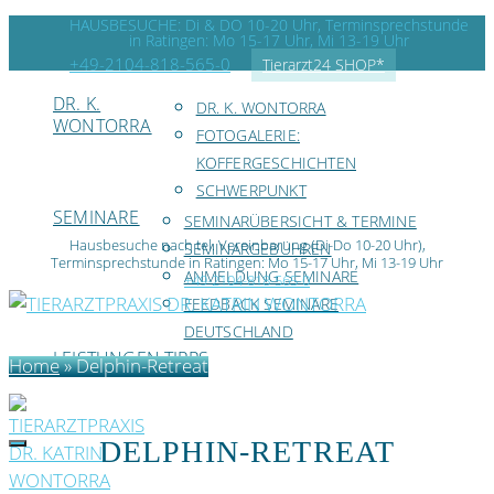
HAUSBESUCHE: Di & DO 10-20 Uhr, Terminsprechstunde
in Ratingen: Mo 15-17 Uhr, Mi 13-19 Uhr
+49-2104-818-565-0
Tierarzt24 SHOP*
DR. K.
DR. K. WONTORRA
WONTORRA
FOTOGALERIE:
KOFFERGESCHICHTEN
SCHWERPUNKT
SEMINARE
SEMINARÜBERSICHT & TERMINE
Hausbesuche nach tel. Vereinbarung (Di-Do 10-20 Uhr),
SEMINARGEBÜHREN
Terminsprechstunde in Ratingen: Mo 15-17 Uhr, Mi 13-19 Uhr
ANMELDUNG SEMINARE
+49-2104-818-565-0
FEEDBACK SEMINARE
DEUTSCHLAND
LEISTUNGEN
TIPPS
Home
»
Delphin-Retreat
DELPHIN-RETREAT