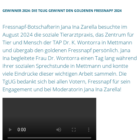
GEWINNER 2024: DIE TGUG GEWINNT DEN GOLDENEN FRESSNAPF 2024
Fressnapf-Botschafterin Jana Ina Zarella besuchte im
August 2024 die soziale Tierarztpraxis, das Zentrum für
Tier und Mensch der TAP Dr. K. Wontorra in Mettmann
und übergab den goldenen Fressnapf persönlich. Jana
Ina begleitete Frau Dr. Wontorra einen Tag lang während
ihrer sozialen Sprechstunde in Mettmann und kontte
viele Eindrücke dieser wichtigen Arbeit sammeln. Die
TgUG bedankt sich bei allen Votern, Fressnapf für sein
Engagement und bei Moderatorin Jana Ina Zarella!