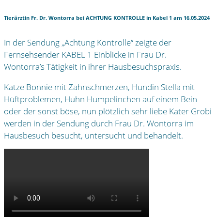
Tierärztin Fr. Dr. Wontorra bei ACHTUNG KONTROLLE in Kabel 1 am 16.05.2024
In der Sendung „Achtung Kontrolle“ zeigte der
Fernsehsender KABEL 1 Einblicke in Frau Dr.
Wontorra’s Tätigkeit in ihrer Hausbesuchspraxis.
Katze Bonnie mit Zahnschmerzen, Hündin Stella mit
Hüftproblemen, Huhn Humpelinchen auf einem Bein
oder der sonst böse, nun plötzlich sehr liebe Kater Grobi
werden in der Sendung durch Frau Dr. Wontorra im
Hausbesuch besucht, untersucht und behandelt.