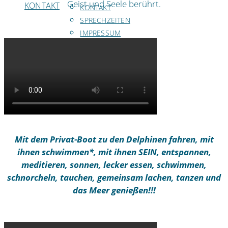
Geist und Seele berührt.
KONTAKT
KONTAKT
SPRECHZEITEN
IMPRESSUM
NETZWERK
SHOP
PRODUKTE
ANMELDEN
Mit dem Privat-Boot zu den Delphinen fahren, mit
ihnen schwimmen*, mit ihnen SEIN, entspannen,
meditieren, sonnen, lecker essen, schwimmen,
schnorcheln, tauchen, gemeinsam lachen, tanzen und
das Meer genießen!!!