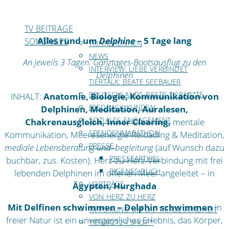
TV BEITRÄGE
Alles rund um
Delphine
– 5 Tage lang
SONSTIGES
TRINKBRUNNEN
NEWS
An jeweils 3 Tagen: Ganztages-Bootsausflug zu den
INTERVIEW: LIEBE VERBINDET
Delphinen
TIERTALK: BEATE SEEBAUER
DEUTSCHLANDS BESTE TIERÄRZTE
INHALT:
Anatomie, Biologie, Kommunikation von
FEEDBACK KUNDEN
Delphinen, Meditation, Auralesen,
SOZIALES ENGAGEMENT
Chakrenausgleich, Inner Clearing,
mentale
SPENDENMARATHON
Kommunikation, Meeresenergie-Reloading & Meditation,
PRESSE
mediale Lebensberatung und -begleitung
(auf Wunsch dazu
PRESSEARTIKEL
buchbar, zus. Kosten). Herz-zu-Herz-Verbindung mit frei
EIGENES BUCH
lebenden Delphinen im offenen Meer angeleitet – in
VORTRÄGE
Ägypten, Hurghada
VON HERZ ZU HERZ
Mit Delfinen schwimmen – Delphin schwimmen
in
TIPPS RUND UM DIE TIERGESUNDHEIT
freier Natur ist ein unvergessliches Erlebnis, das Körper,
TIERARZT24 SHOP*