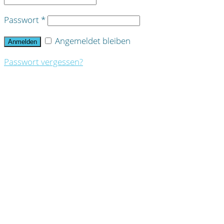
Passwort
*
Angemeldet bleiben
Anmelden
Passwort vergessen?
HOME
DR. KATRIN WONTORRA
FOTOGALERIE: KOFFERGESCHICHTEN
SCHWERPUNKT
SEMINARE
SEMINARTERMINE
ANMELDUNG SEMINARE
SEMINARGEBÜHREN
FEEDBACK SEMINARE DEUTSCHLAND
FEEDBACK SEMINARE AUSLAND
LEISTUNGEN
TV Beiträge
Sonstiges
Trinkbrunnen
NEWS