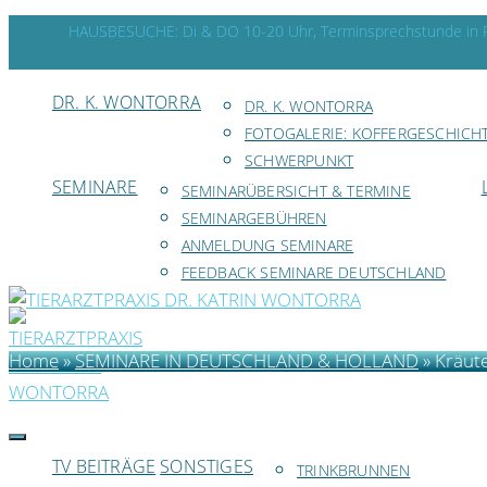
HAUSBESUCHE: Di & DO 10-20 Uhr, Terminsprechstunde in R
DR. K. WONTORRA
DR. K. WONTORRA
FOTOGALERIE: KOFFERGESCHICH
SCHWERPUNKT
SEMINARE
SEMINARÜBERSICHT & TERMINE
SEMINARGEBÜHREN
ANMELDUNG SEMINARE
FEEDBACK SEMINARE DEUTSCHLAND
Home
»
SEMINARE IN DEUTSCHLAND & HOLLAND
»
Kräute
TV BEITRÄGE
SONSTIGES
TRINKBRUNNEN