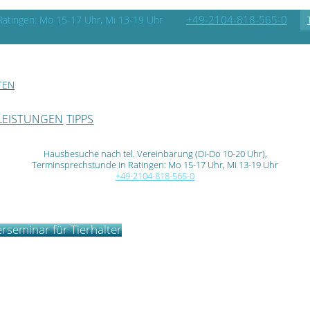
+49-2104-818-565-0
atingen: Mo 15-17 Uhr, Mi 13-19 Uhr
TEN
LEISTUNGEN
TIPPS
Hausbesuche nach tel. Vereinbarung (Di-Do 10-20 Uhr),
Terminsprechstunde in Ratingen: Mo 15-17 Uhr, Mi 13-19 Uhr
+49-2104-818-565-0
rseminar für Tierhalter