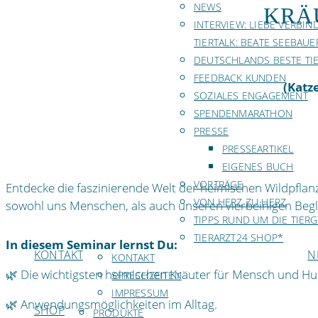
NEWS
KRÄ
INTERVIEW: LIEBE VERBIN
TIERTALK: BEATE SEEBAUE
DEUTSCHLANDS BESTE TI
FEEDBACK KUNDEN
(Katz
SOZIALES ENGAGEMENT
SPENDENMARATHON
PRESSE
PRESSEARTIKEL
EIGENES BUCH
VORTRÄGE
Entdecke die faszinierende Welt der heimischen Wildpfla
VON HERZ ZU HERZ
sowohl uns Menschen, als auch unseren vierbeinigen Begle
TIPPS RUND UM DIE TIER
TIERARZT24 SHOP*
In diesem Seminar lernst Du:
KONTAKT
N
KONTAKT
🌿 Die wichtigsten heimischen Kräuter für Mensch und Hu
SPRECHZEITEN
IMPRESSUM
🌿 Anwendungsmöglichkeiten im Alltag.
SHOP
PRODUKTE