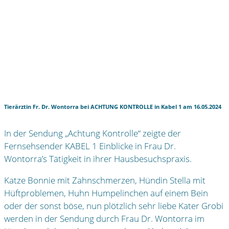
DATENSCHUTZ
IMPRESSUM
NETZWERK
SHOP
PRODUKTE
WARENKORB
ANMELDEN
KASSE
Tierärztin Fr. Dr. Wontorra bei ACHTUNG KONTROLLE in Kabel 1 am 16.05.2024
In der Sendung „Achtung Kontrolle“ zeigte der
Fernsehsender KABEL 1 Einblicke in Frau Dr.
Wontorra’s Tätigkeit in ihrer Hausbesuchspraxis.
Katze Bonnie mit Zahnschmerzen, Hündin Stella mit
Hüftproblemen, Huhn Humpelinchen auf einem Bein
oder der sonst böse, nun plötzlich sehr liebe Kater Grobi
werden in der Sendung durch Frau Dr. Wontorra im