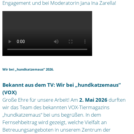
Engagement und bei Moderatorin Jana Ina Zarella!
Wir bei „hundkatzemaus“ 2026.
Bekannt aus dem TV: Wir bei „hundkatzemaus“
(VOX)
Große Ehre für unsere Arbeit! Am
2. Mai 2026
durften
wir das Team des bekannten VOX-Tiermagazins
„hundkatzemaus“ bei uns begrüßen. In dem
Fernsehbeitrag wird gezeigt, welche Vielfalt an
Betreuungsangeboten in unserem Zentrum der