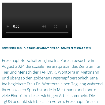
GEWINNER 2024: DIE TGUG GEWINNT DEN GOLDENEN FRESSNAPF 2024
Fressnapf-Botschafterin Jana Ina Zarella besuchte im
August 2024 die soziale Tierarztpraxis, das Zentrum für
Tier und Mensch der TAP Dr. K. Wontorra in Mettmann
und übergab den goldenen Fressnapf persönlich. Jana
Ina begleitete Frau Dr. Wontorra einen Tag lang während
ihrer sozialen Sprechstunde in Mettmann und kontte
viele Eindrücke dieser wichtigen Arbeit sammeln. Die
TgUG bedankt sich bei allen Votern, Fressnapf für sein