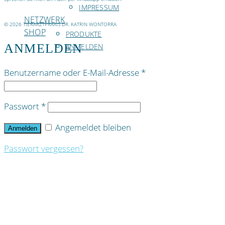
IMPRESSUM
NETZWERK
© 2026 TIERARZTPRAXIS DR. KATRIN WONTORRA
SHOP
PRODUKTE
ANMELDEN
ANMELDEN
Benutzername oder E-Mail-Adresse
*
Passwort
*
Angemeldet bleiben
Anmelden
Passwort vergessen?
HOME
DR. KATRIN WONTORRA
FOTOGALERIE: KOFFERGESCHICHTEN
SCHWERPUNKT
SEMINARE
SEMINARTERMINE