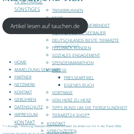
TV BEITRÄGE
SONSTIGES
TRINKBRUNNEN
NEWS
Artikel lesen auf tauchen.de
INTERVIEW: LIEBE VERBINDET
TIERTALK: BEATE SEEBAUER
DEUTSCHLANDS BESTE TIERÄRZTE
<<< Zurück
FEEDBACK KUNDEN
SOZIALES ENGAGEMENT
HOME
SPENDENMARATHON
ANMELDUNG SEMINARE
PRESSE
PARTNER
PRESSEARTIKEL
NETZWERK
EIGENES BUCH
KONTAKT
VORTRÄGE
GEBÜHREN
VON HERZ ZU HERZ
DATENSCHUTZ
TIPPS RUND UM DIE TIERGESUNDHEIT
IMPRESSUM
TIERARZT24 SHOP*
KONTAKT
KONTAKT
* = Anzeige / Werbung: Rabbatt-Gutscheine erhalten Sie direkt von mir in der Praxis! Bitte
SPRECHZEITEN
sprechen Sie mich an! Auch per Whatsapp erhältlich!